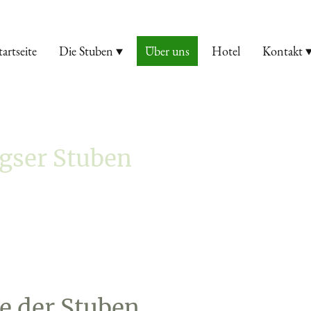
tartseite
Die Stuben
Über uns
Hotel
Kontakt
igser Stuben
e der Stuben