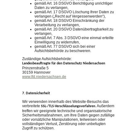
gemäß Art. 16 DSGVO Berichtigung unrichtiger
Daten zu verlangen,
gemäß Art. 17 DSGVO Löschung Ihrer Daten zu
verlangen („Recht auf Vergessenwerden“),
gemäß Art. 18 DSGVO Einschränkung der
Verarbeitung zu verlangen,
gemäß Art. 20 DSGVO Datenübertragbarkeit zu
verlangen,
gemäß Art. 7 Abs. 3 DSGVO eine einmal erteilte
Einwilligung zu widerrufen,
gemäß Art. 77 DSGVO sich bei einer
Aufsichtsbehörde zu beschweren.
Zuständige Aufsichtsbehörde:
Landesbeauftragte für den Datenschutz Niedersachsen
Prinzenstraße 5
30159 Hannover
www.lfd.niedersachsen.de
7. Datensicherheit
Wir verwenden innerhalb des Website-Besuchs das
verbreitete
. Außerdem
SSL-/TLS-Verschlüsselungsverfahren
treffen wir geeignete technische und organisatorische
Sicherheitsmaßnahmen, um Ihre Daten gegen zufällige
oder vorsätzliche Manipulationen, teilweisen oder
vollständigen Verlust, Zerstörung oder unbefugten
Zugriff zu schützen.